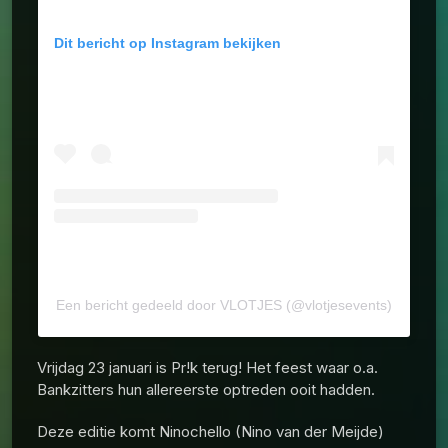
Dit bericht op Instagram bekijken
Een bericht gedeeld door VLOTJES (@vlotjesevents)
Vrijdag 23 januari is Pr!k terug! Het feest waar o.a.
Bankzitters hun allereerste optreden ooit hadden.
Deze editie komt Ninochello (Nino van der Meijde)