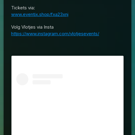
Tickets via:
www.eventix.shop/fxa23xnj
Volg Vlotjes via Insta
https://www.instagram.com/vlotjesevents/